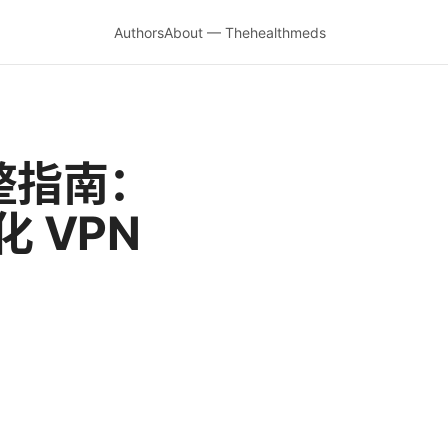
Authors
About — Thehealthmeds
完整指南：
 VPN