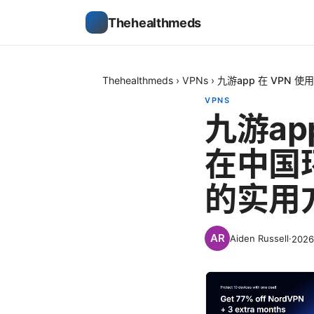
Thehealthmeds
Thehealthmeds
›
VPNs
›
九游app 在 VPN
VPNS
九游ap
在中国
的实用
Aiden Russell
·
202