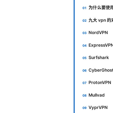
为什么要使用
九大 vpn
NordVPN
ExpressVP
Surfshark
CyberGhos
ProtonVPN
Mullvad
VyprVPN