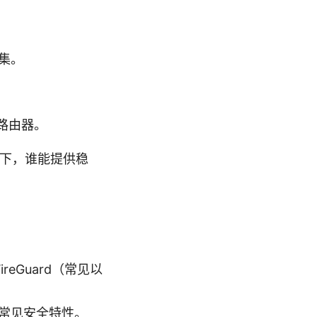
集。
路由器。
景下，谁能提供稳
reGuard（常见以
护等常见安全特性。