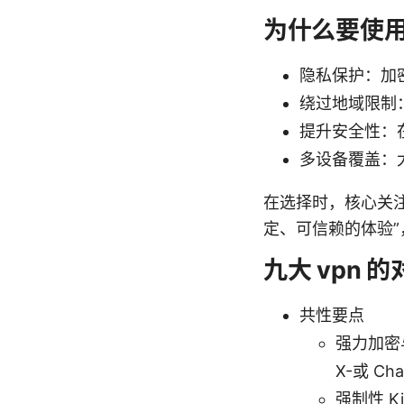
为什么要使用
隐私保护：加
绕过地域限制
提升安全性：在
多设备覆盖：
在选择时，核心关注
定、可信赖的体验
九大 vpn
共性要点
强力加密与
X-或 C
强制性 K