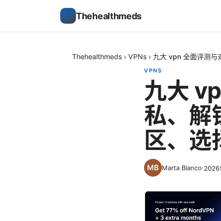
Thehealthmeds
Thehealthmeds
›
VPNs
›
九大 vpn 全面评
VPNS
九大 
私、解
区、选
Marta Blanco
·
202