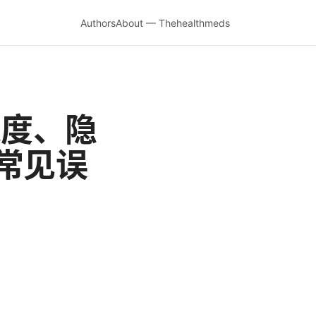
Authors
About — Thehealthmeds
速度、隐
常见误