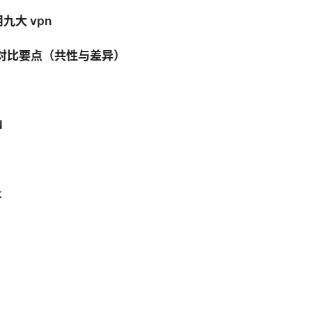
九大 vpn
 的对比要点（共性与差异）
N
t