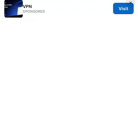
小牛 vpn 官网 使用全攻略：隐私保护、速度测
×
VPN
Visit
试、海外服务器、价格与套餐、安装与使用技巧、
SPONSORED
常见问题解答
© 2026 Thehealthmeds. All rights reserved.
Thehealthmeds Network LLC
Herengracht 444
Amsterdam, North Holland, 1012 JS
NL
info@thehealthmeds.com
+31 20 3454905
About
Privacy Policy
Terms of Use