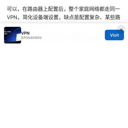
可以，在路由器上配置后，整个家庭网络都走同一
VPN，简化设备端设置，缺点是配置复杂、某些路
由器性能可能受限。
×
VPN
Visit
如何选择适合国内用户的服务器国家？
SPONSORED
根据你想访问的内容与地区选择服务器，常见选择
包括美国、英国、韩国、日本等。需要时可尝试不
同区域测试速度和解锁能力。
VPN 会不会影响上传下载的带宽？
可能会有一定的带宽损耗，具体取决于服务器、协
议和网络条件。优先选择快速协议和就近节点，可
以最小化影响。
如何评估 VPN 服务商的隐私合规性？