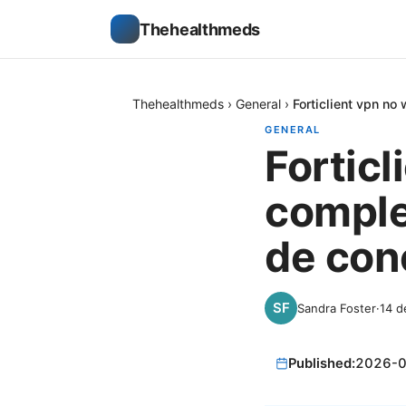
Thehealthmeds
Thehealthmeds
›
General
›
Forticlient vpn n
GENERAL
Fortic
comple
de con
Sandra Foster
·
14 d
Published:
2026-