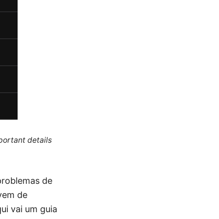
portant details
 problemas de
 vem de
qui vai um guia