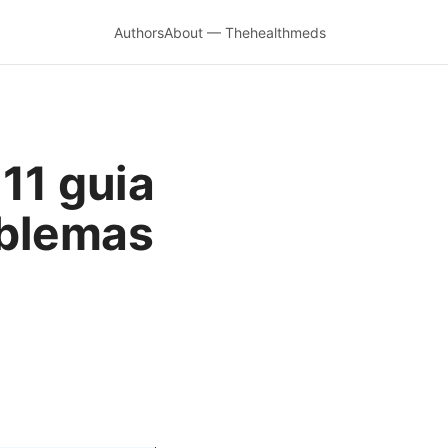
Authors
About — Thehealthmeds
11 guia
oblemas