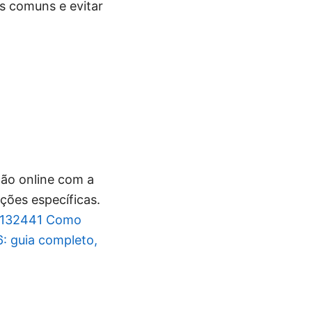
s comuns e evitar
ção online com a
ões específicas.
=132441
Como
: guia completo,