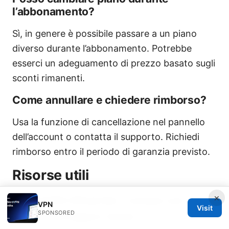
l’abbonamento?
Sì, in genere è possibile passare a un piano
diverso durante l’abbonamento. Potrebbe
esserci un adeguamento di prezzo basato sugli
sconti rimanenti.
Come annullare e chiedere rimborso?
Usa la funzione di cancellazione nel pannello
dell’account o contatta il supporto. Richiedi
rimborso entro il periodo di garanzia previsto.
Risorse utili
×
NordVPN Official Site - nordvpn.com
VPN
Visit
SPONSORED
NordVPN Support Center -