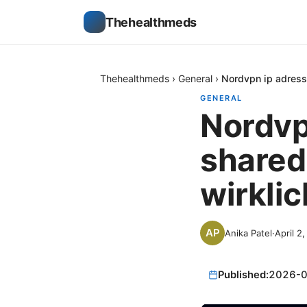
Thehealthmeds
Thehealthmeds
›
General
›
Nordvpn ip adress
GENERAL
Nordvp
shared
wirkli
Anika Patel
·
April 2
Published:
2026-