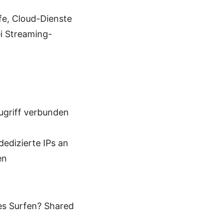
e, Cloud-Dienste
ei Streaming-
ugriff verbunden
dedizierte IPs an
en
es Surfen? Shared