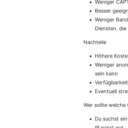
Weniger CAPT
Besser geeig
Weniger Bandb
Diensten, die
Nachteile
Höhere Kost
Weniger anony
sein kann
Verfügbarkeit 
Eventuell st
Wer sollte welche
Du suchst ein
IP passt gut.