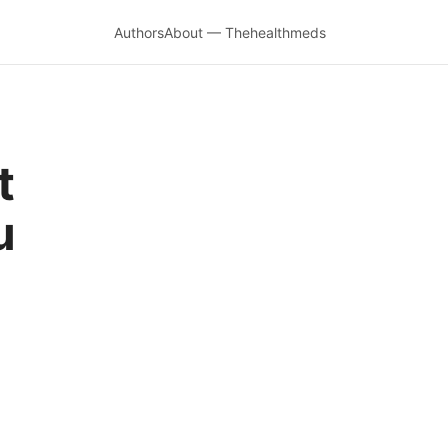
Authors
About — Thehealthmeds
t
u