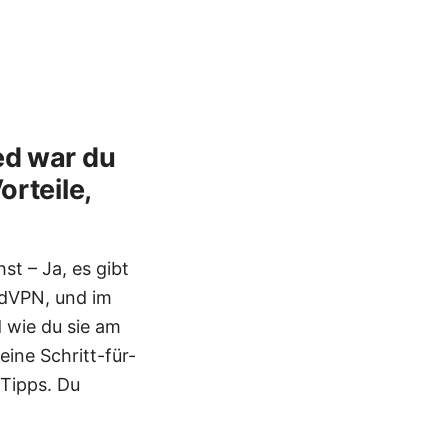
ed war du
orteile,
st – Ja, es gibt
rdVPN, und im
d wie du sie am
ine Schritt-für-
 Tipps. Du