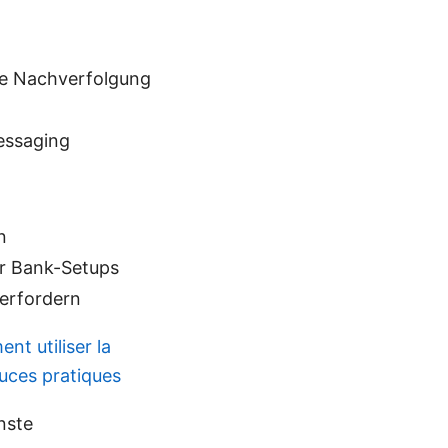
le Nachverfolgung
Messaging
n
er Bank-Setups
 erfordern
t utiliser la
tuces pratiques
nste