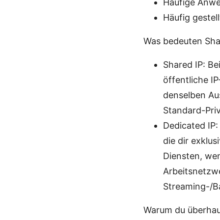
Häufige Anwen
Häufig gestel
Was bedeuten Shar
Shared IP: Be
öffentliche I
denselben Aus
Standard-Priv
Dedicated IP:
die dir exklus
Diensten, we
Arbeitsnetzw
Streaming-/B
Warum du überhaupt