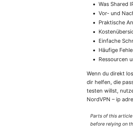
Was Shared I
Vor- und Nach
Praktische An
Kostenübersic
Einfache Schr
Häufige Fehl
Ressourcen u
Wenn du direkt los
dir helfen, die pa
testen willst, nut
NordVPN – ip adre
Parts of this artic
before relying on t