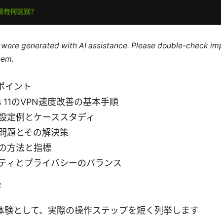
le were generated with AI assistance. Please double-check im
hem.
ポイント
ws 11のVPN速度改善の基本手順
設定例とケーススタディ
問題とその解決策
の方法と指標
ティとプライバシーのバランス
ド
体験として、実際の操作ステップを短く列挙します