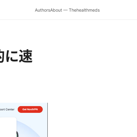
Authors
About — Thehealthmeds
劇的に速