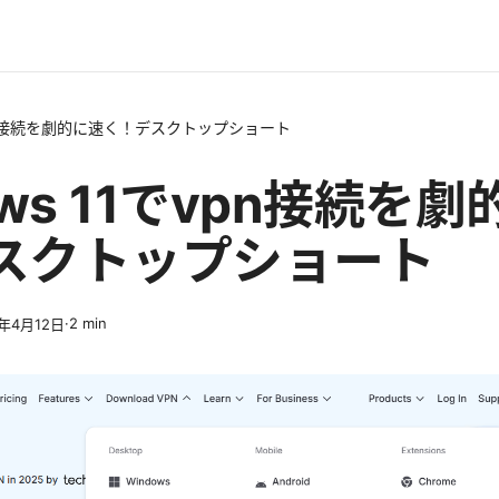
でvpn接続を劇的に速く！デスクトップショート
ows 11でvpn接続を
スクトップショート
·
2
min
6年4月12日