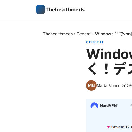
Thehealthmeds
Thehealthmeds
›
General
›
Windows 11
GENERAL
Wind
く！デ
Marta Blanco
·
202