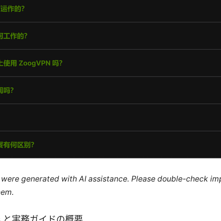
le were generated with AI assistance. Please double-check im
hem.
acts と実務ガイドの概要