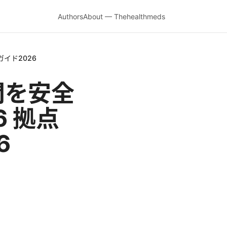
Authors
About — Thehealthmeds
ガイド2026
拠点間を安全
 拠点
6