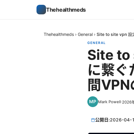
Thehealthmeds
Thehealthmeds
›
General
›
Site to sit
GENERAL
Site 
に繋ぐ
間VPN
Mark Powell
·
2026
公開日:
2026-04-