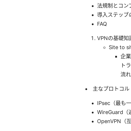
法規制とコン
導入ステップ
FAQ
VPNの基礎知
Site to
企業
トラ
流れ
主なプロトコル
IPsec（最も
WireGuar
OpenVPN