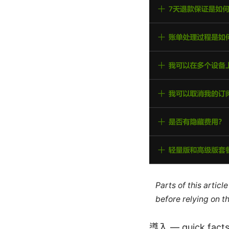
Parts of this artic
before relying on t
導入 — quick f