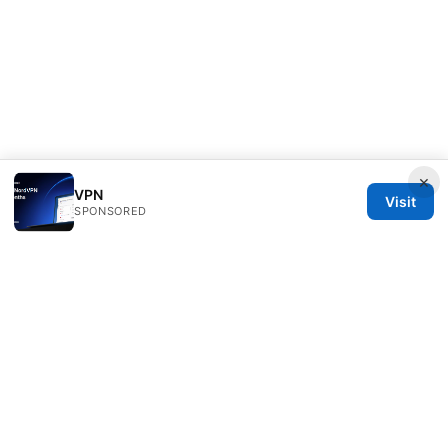
×
VPN
Visit
SPONSORED
Thehealthmeds Network LLC
Herengracht 444
Amsterdam, North Holland, 1012 JS
NL
info@thehealthmeds.com
+31 20 3454905
About
Privacy Policy
Terms of Use