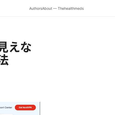
Authors
About — Thehealthmeds
見えな
法