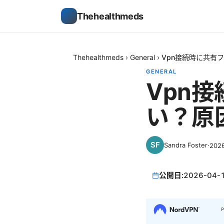
Thehealthmeds
Thehealthmeds
›
General
›
Vpn接続時に共有
GENERAL
Vpn
い？原
Sandra Foster
·
202
公開日:
2026-04-