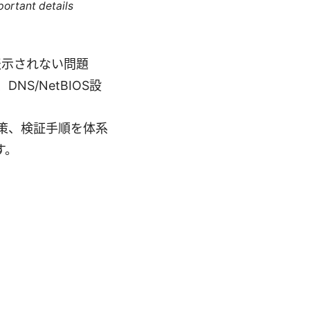
portant details
が表示されない問題
S/NetBIOS設
策、検証手順を体系
す。