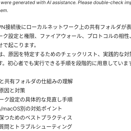
le were generated with AI assistance. Please double-check im
hem.
act: VPN接続後にローカルネットワーク上の共有フォルダ
ク設定と権限、ファイアウォール、プロトコルの相性、DN
せで起こります。
は、原因を特定するためのチェックリスト、実践的な対
す。初心者でも実行できる手順を段階的に用意していま
類と共有フォルダの仕組みの理解
原因と対策
ーク設定の具体的な見直し手順
ws/macOS別の対処ポイント
保つためのベストプラクティス
質問とトラブルシューティング