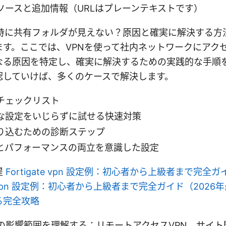
ソースと追加情報（URLはプレーンテキストです）
続時に共有フォルダが見えない？原因と確実に解決する方
ます。ここでは、VPNを使って社内ネットワークにアク
なる原因を特定し、確実に解決するための実践的な手順
認していけば、多くのケースで解決します。
チェックリスト
な設定をいじらずに試せる快速対策
り込むための診断ステップ
とパフォーマンスの両立を意識した設定
提
Fortigate vpn 設定例：初心者から上級者まで完全
ate vpn 設定例：初心者から上級者まで完全ガイド（202
る完全攻略
の影響範囲を理解する：リモートアクセスVPN、サイト間V