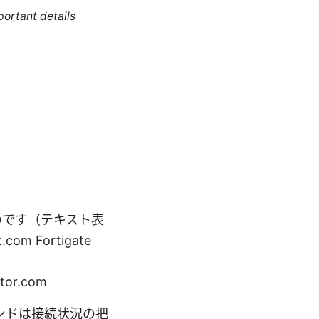
portant details
のです（テキスト表
.com Fortigate
ntor.com
認コマンドは接続状況の把