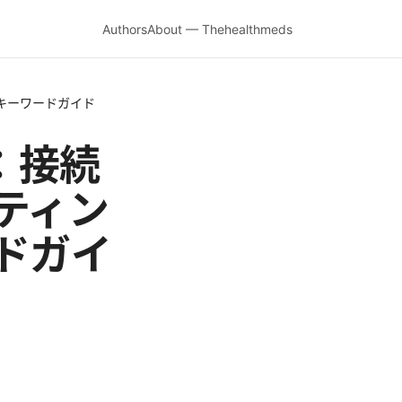
Authors
About — Thehealthmeds
連キーワードガイド
ド：接続
ティン
ドガイ