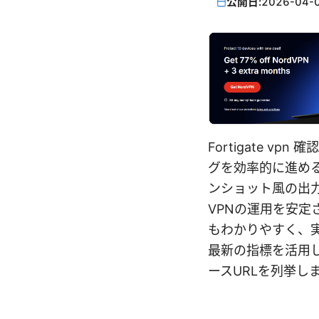
公開日:
2026-04-
Fortigate 
グを効率的に進め
ンショット風の出
VPNの運用を安定
もわかりやすく、
最新の指標を活用
ースURLを列挙