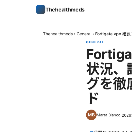
Thehealthmeds
Thehealthmeds
›
General
›
Fortigate 
GENERAL
Forti
状況、
グを徹
ド
Marta Blanco
·
202