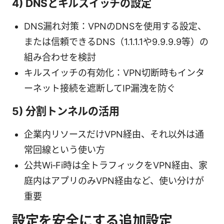
4) DNSとキルスイッチの設定
DNS漏れ対策：VPNのDNSを使用する設定、
または信頼できるDNS（1.1.1.1や9.9.9.9等）の
組み合わせを検討
キルスイッチの有効化：VPN切断時もインタ
ーネット接続を遮断してIP漏洩を防ぐ
5) 分割トンネルの活用
企業内リソースだけVPN経由、それ以外は通
常回線という使い方
公共Wi‑Fi時は全トラフィックをVPN経由、家
庭内はアプリのみVPN経由など、使い分けが
重要
設定を安全にする追加設定