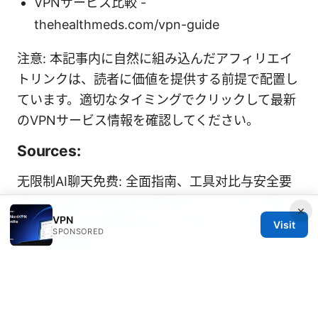
VPNサービス比較 -
thehealthmeds.com/vpn-guide
注意: 本記事内に自然に組み込んだアフィリエイ
トリンクは、読者に価値を提供する前提で配置し
ています。適切なタイミングでクリックして最新
のVPNサービス情報を確認してください。
Sources:
无限制AI聊天免费: 全面指南、工具对比与安全要
点
Fortigate ipsec vpn 設定ガイド：サイト間・リ
×
VPN
モートアクセス構築からトラブルシューティング
Visit
SPONSORED
まで徹底解説
Vpn服务器地址: 实用指南、数据与选择要点
手机翻墙软件：全面指南、最佳选择与实用技巧