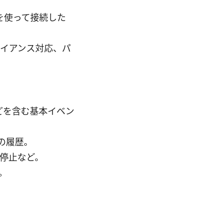
を使って接続した
ライアンス対応、パ
などを含む基本イベン
可の履歴。
/停止など。
ト。