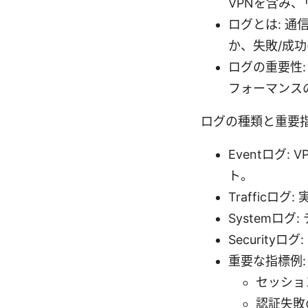
VPNを含み
ログとは: 
か、失敗/成
ログの重要性
フォーマンス
ログの種類と重要
Eventログ
ト。
Traffic
Systemロ
Security
重要な指標例:
セッショ
認証失敗