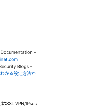
l Documentation -
tinet.com
ecurity Blogs -
でもわかる設定方法か
SL VPN/IPsec