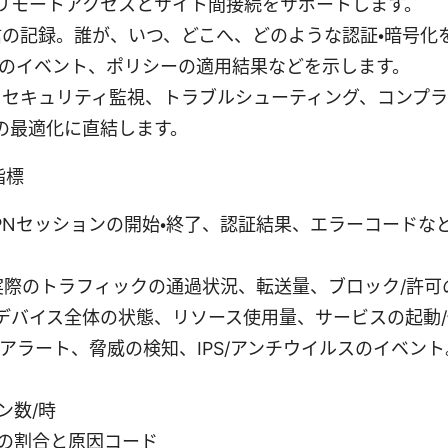
、リモートアクセスとサイト間接続をサポートします。
通信の記録。誰が、いつ、どこへ、どのような認証・暗号化
功のイベント、ポリシーの適用結果などを示します。
: セキュリティ監視、トラブルシューティング、コンプ
の最適化に直結します。
指標
: VPNセッションの開始・終了、認証結果、エラーコード
ログ: 実際のトラフィックの通過状況、転送量、ブロック/許
グ: デバイス全体の状態、リソース使用量、サービスの起動
ログ: アラート、脅威の検知、IPS/アンチウイルスのイベン
ン数/時
の割合と原因コード