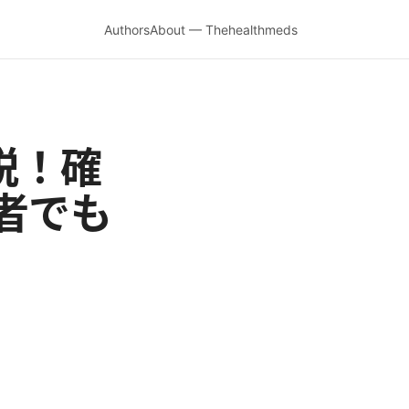
Authors
About — Thehealthmeds
解説！確
者でも