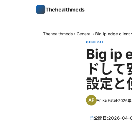
Thehealthmeds
Thehealthmeds
›
General
›
Big ip edge
GENERAL
Big i
ドして
設定と
Anika Patel
·
2026
公開日:
2026-04-