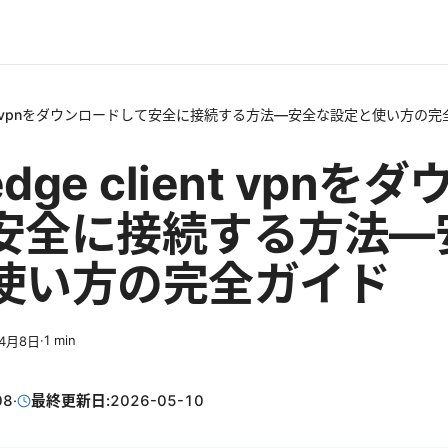
 client vpnをダウンロードして安全に接続する方法—安全な設定と使い方の
p edge client vpn
安全に接続する方法—
使い方の完全ガイド
·
1
min
年4月8日
08
·
最終更新日:
2026-05-10