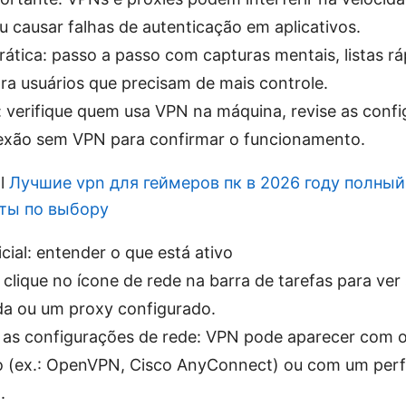
ou causar falhas de autenticação em aplicativos.
tica: passo a passo com capturas mentais, listas r
a usuários que precisam de mais controle.
: verifique quem usa VPN na máquina, revise as conf
nexão sem VPN para confirmar o funcionamento.
al
Лучшие vpn для геймеров пк в 2026 году полный
еты по выбору
icial: entender o que está ativo
, clique no ícone de rede na barra de tarefas para ve
a ou um proxy configurado.
e as configurações de rede: VPN pode aparecer com 
o (ex.: OpenVPN, Cisco AnyConnect) ou com um perf
.