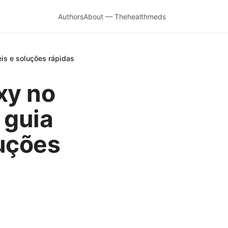
Authors
About — Thehealthmeds
is e soluções rápidas
xy no
 guia
luções