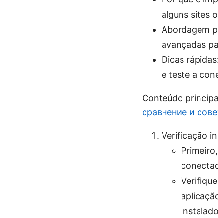
alguns sites 
Abordagem prá
avançadas par
Dicas rápidas
e teste a co
Conteúdo princip
сравнение и сов
Verificação in
Primeiro
conectad
Verifiqu
aplicaçã
instalado