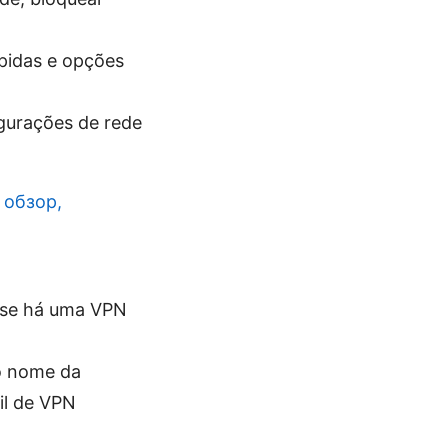
ápidas e opções
igurações de rede
 обзор,
r se há uma VPN
o nome da
il de VPN