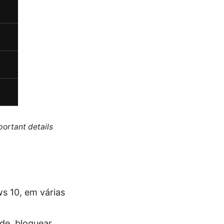
portant details
s 10, em várias
de, bloquear