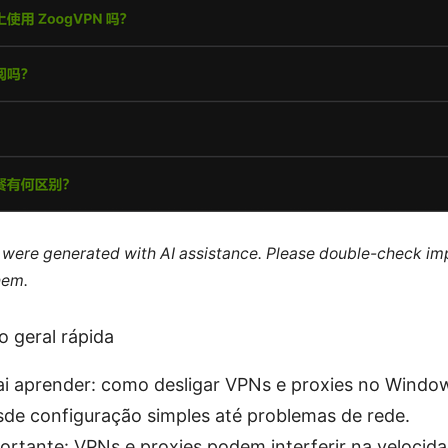
le were generated with AI assistance. Please double-check im
hem.
o geral rápida
i aprender: como desligar VPNs e proxies no Window
sde configuração simples até problemas de rede.
ortante: VPNs e proxies podem interferir na velocida