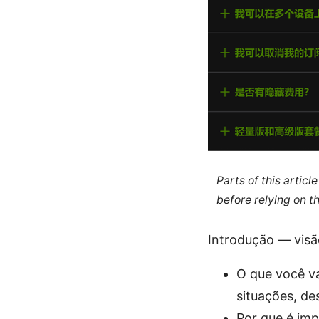
Parts of this artic
before relying on t
Introdução — visã
O que você va
situações, de
Por que é imp