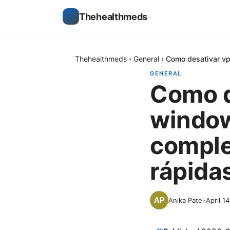
Thehealthmeds
Thehealthmeds
›
General
›
Como desativar vp
GENERAL
Como d
window
comple
rápida
Anika Patel
·
April 1