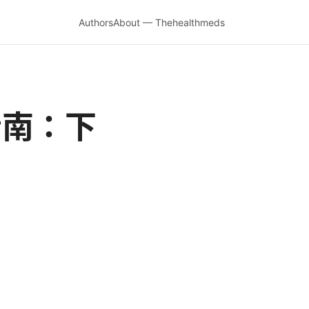
Authors
About — Thehealthmeds
整指南：下