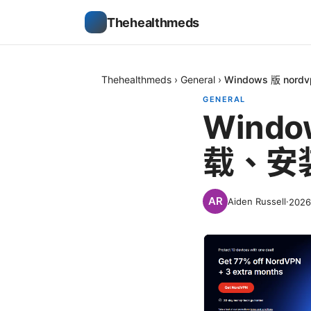
Thehealthmeds
Thehealthmeds
›
General
›
Windows 版 n
GENERAL
Windo
载、安
Aiden Russell
·
202