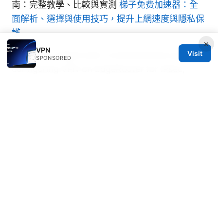
南：完整教學、比較與實測
梯子免费加速器：全
面解析、選擇與使用技巧，提升上網速度與隱私保
護
×
VPN
Visit
Setup vpn edgerouter: comprehensive guide to
SPONSORED
configuring VPN on EdgeRouter for IPsec,
OpenVPN, and WireGuard
开完VPN后不开VPN上不了网：完整指南與解決方
案，VPN使用技巧與常見問題
Vpn super unlimited proxy下载：全面指南与最
新趋势
Vpn microsoft edge mobile guide to using a
VPN with Edge on Android and iOS