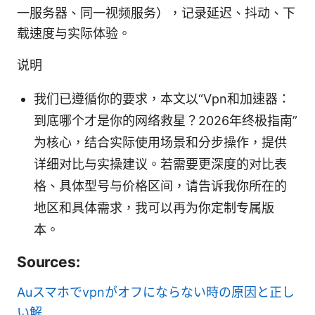
一服务器、同一视频服务），记录延迟、抖动、下
载速度与实际体验。
说明
我们已遵循你的要求，本文以“Vpn和加速器：
到底哪个才是你的网络救星？2026年终极指南”
为核心，结合实际使用场景和分步操作，提供
详细对比与实操建议。若需要更深度的对比表
格、具体型号与价格区间，请告诉我你所在的
地区和具体需求，我可以再为你定制专属版
本。
Sources:
Auスマホでvpnがオフにならない時の原因と正し
い解