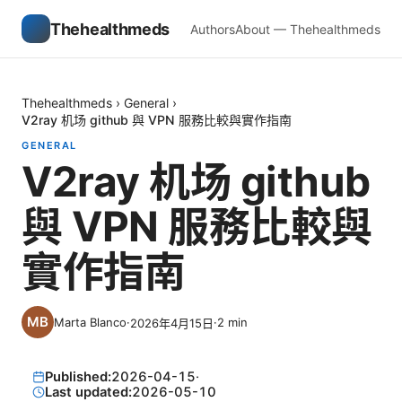
Thehealthmeds
Authors
About — Thehealthmeds
Thehealthmeds
›
General
›
V2ray 机场 github 與 VPN 服務比較與實作指南
GENERAL
V2ray 机场 github
與 VPN 服務比較與
實作指南
Marta Blanco
·
·
2
min
2026年4月15日
Published:
2026-04-15
·
Last updated:
2026-05-10