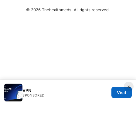
© 2026 Thehealthmeds. All rights reserved.
×
VPN
Visit
SPONSORED
Thehealthmeds Network LLC
Herengracht 444
Amsterdam, North Holland, 1012 JS
NL