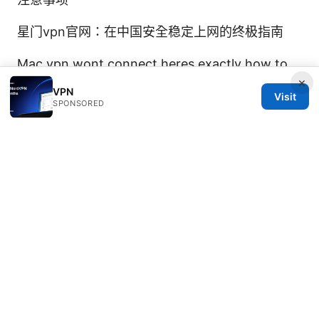
星门vpn官网：在中国安全稳定上网的终极指南
Mac vpn wont connect heres exactly how to
×
fix it
VPN
Visit
SPONSORED
© 2026 Thehealthmeds. All rights reserved.
Thehealthmeds Network LLC
Herengracht 444
Amsterdam, North Holland, 1012 JS
NL
info@thehealthmeds.com
+31 20 3454905