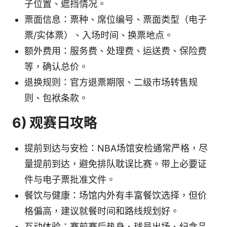
子位置、遮挡情况。
票面信息：票种、席位编号、票面类型（电子
票/实体票）、入场时间、换票地点。
额外费用：服务费、处理费、运送费、保险费
等，确认总价。
退换规则：官方退票期限、二级市场转售规
则、包袱条款。
6) 观赛日攻略
提前到达与安检：NBA场馆安检通常严格，尽
量提前到达，避免排队耽误比赛。带上必要证
件与电子票批准文件。
餐饮与健康：场馆内外有丰富餐饮选择，但价
格偏高，建议就餐时间和路线规划好。
互动体验：赛前赛后热身、球员出场、纪念品