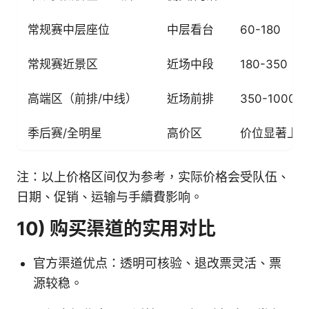
常规赛中层座位
中层看台
60-180
常规赛近景区
近场中段
180-350
高端区（前排/中线）
近场前排
350-1000+
季后赛/全明星
高价区
价位显著上
注：以上价格区间仅为参考，实际价格会受队伍、
日期、促销、运输与手續費影响。
10) 购买渠道的实用对比
官方渠道优点：透明可核验、退改票灵活、票
源较稳。