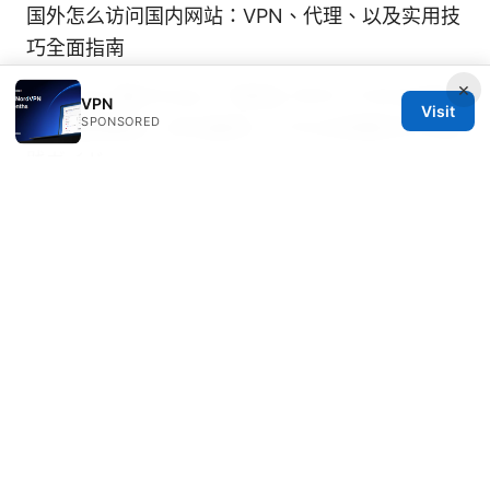
国外怎么访问国内网站：VPN、代理、以及实用技
巧全面指南
×
Openvpn 繋がらない？原因と今すぐできる対処
VPN
Visit
SPONSORED
法を徹底解説！VPN接続トラブルを即解決する実
践ガイド
© 2026 Thehealthmeds. All rights reserved.
Thehealthmeds Network LLC
Herengracht 444
Amsterdam, North Holland, 1012 JS
NL
info@thehealthmeds.com