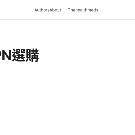
Authors
About — Thehealthmeds
PN選購