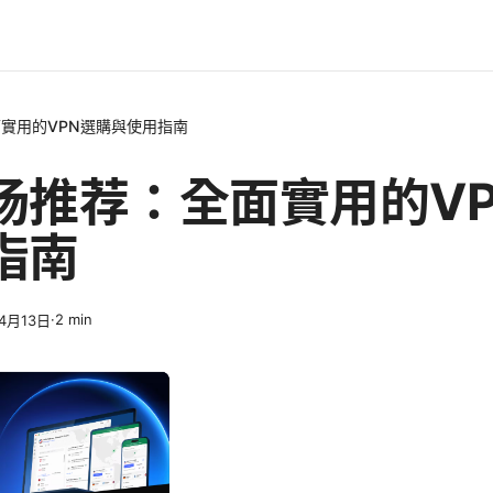
實用的VPN選購與使用指南
场推荐：全面實用的V
指南
·
2
min
4月13日