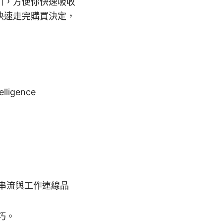
引，方便你快速吸收
快速走完購買決定，
telligence
串流與工作連線品
巧。