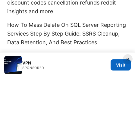
discount codes cancellation refunds reddit
insights and more
How To Mass Delete On SQL Server Reporting
Services Step By Step Guide: SSRS Cleanup,
Data Retention, And Best Practices
×
VPN
Visit
SPONSORED
© 2026 Thehealthmeds. All rights reserved.
Thehealthmeds Network LLC
Herengracht 444
Amsterdam, North Holland, 1012 JS
NL
info@thehealthmeds.com