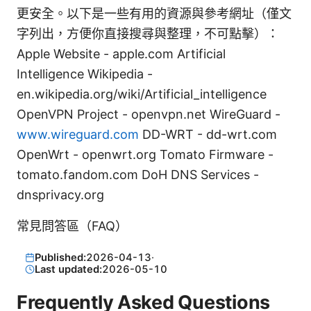
更安全。以下是一些有用的資源與參考網址（僅文
字列出，方便你直接搜尋與整理，不可點擊）：
Apple Website - apple.com Artificial
Intelligence Wikipedia -
en.wikipedia.org/wiki/Artificial_intelligence
OpenVPN Project - openvpn.net WireGuard -
www.wireguard.com
DD-WRT - dd-wrt.com
OpenWrt - openwrt.org Tomato Firmware -
tomato.fandom.com DoH DNS Services -
dnsprivacy.org
常見問答區（FAQ）
Published:
2026-04-13
·
Last updated:
2026-05-10
Frequently Asked Questions