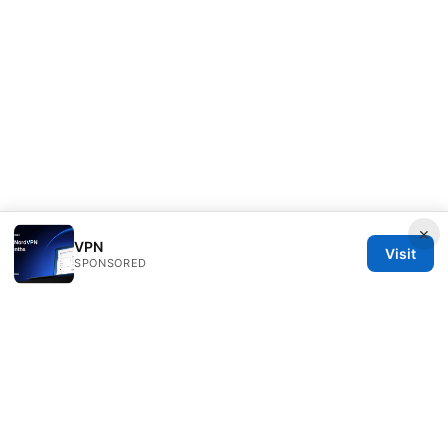
×
VPN
Visit
SPONSORED
Thehealthmeds Network LLC
Herengracht 444
Amsterdam, North Holland, 1012 JS
NL
info@thehealthmeds.com
+31 20 3454905