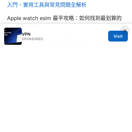
入門、實用工具與常見問題全解析
Apple watch esim 最平攻略：如何找到最划算的
蜂窝网络套餐
×
VPN
Visit
Nordvpn on linux accessing your local network
SPONSORED
like a pro: Master Local Network Access with
NordVPN on Linux
© 2026 Thehealthmeds. All rights reserved.
Thehealthmeds Network LLC
Herengracht 444
Amsterdam, North Holland, 1012 JS