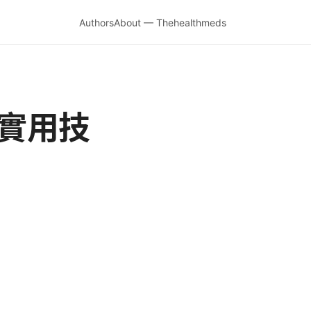
Authors
About — Thehealthmeds
與實用技