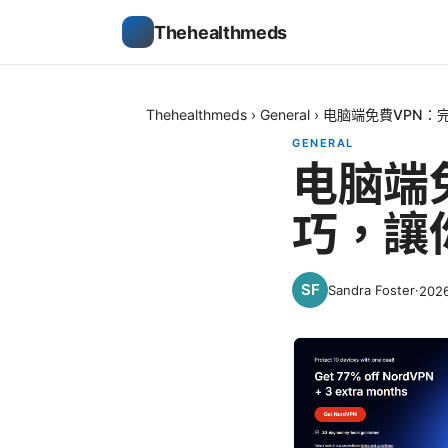
Thehealthmeds
Thehealthmeds
›
General
›
电脑端免費VPN：
GENERAL
电脑端
巧，讓
Sandra Foster
·
202