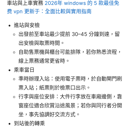
車站與上車實務
2026年 windows 的 5 款最佳免
费 vpn 更新于：全面比較與實用指南
進站與安檢
出發前至車站最少提前 30–45 分鐘到達，留
出安檢與取票時間。
自助售票機與櫃台可能排隊，若你熟悉流程，
線上票務通常更省時。
乘車當日
準時辦理入站：使用電子票時，於自動閘門刷
票入站；紙票則於檢票口出示。
行李與座位安排：大件行李放在車廂邊側，靠
窗座位適合欣賞沿途風景；若你與同行者分開
坐，事先協調好交流方式。
到站後的轉乘