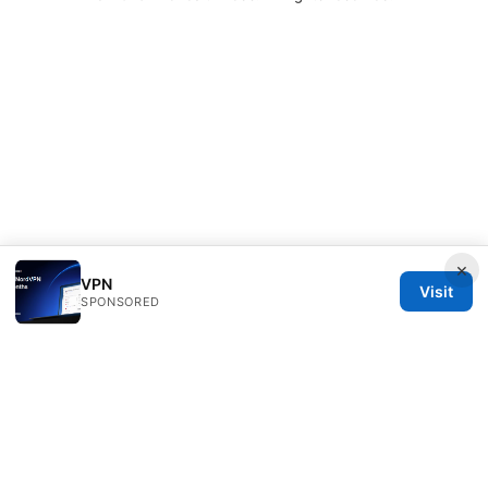
×
VPN
Visit
SPONSORED
Thehealthmeds Network LLC
Herengracht 444
Amsterdam, North Holland, 1012 JS
NL
info@thehealthmeds.com
+31 20 3454905