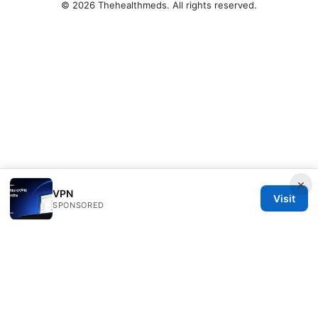
© 2026 Thehealthmeds. All rights reserved.
×
VPN
Visit
SPONSORED
Thehealthmeds Network LLC
Herengracht 444
Amsterdam, North Holland, 1012 JS
NL
info@thehealthmeds.com