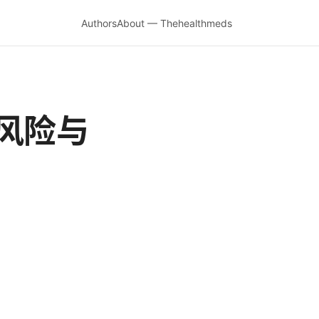
Authors
About — Thehealthmeds
风险与