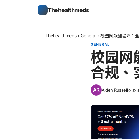
Thehealthmeds
Thehealthmeds
›
General
›
校园网能翻墙吗：
GENERAL
校园网
合规、
Aiden Russell
·
202