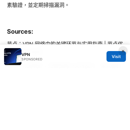
素驗證，並定期掃描漏洞。
Sources:
节点：VPN 网络中的关键环节与实用指南 | 节点优
×
化与安全性解析
VPN
Visit
SPONSORED
Clash 订阅装好：完整指南与实用技巧，深入解析
VPNs 相关优化
机票买完降价怎么办？手把手教你拿回差价，别再
白白损失钱！VPN 省钱技巧、区域价格差异、信
用卡差价退款等实用方法
Cato vpn接続を徹底解説！初心者でもわかる設
定方法からメリット・デメリットまで
免费vpn推