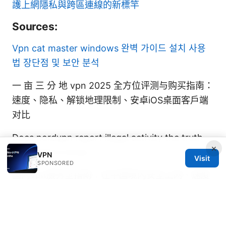
護上網隱私與跨區連線的新標竿
Sources:
Vpn cat master windows 완벽 가이드 설치 사용
법 장단점 및 보안 분석
一 亩 三 分 地 vpn 2025 全方位评测与购买指南：
速度、隐私、解锁地理限制、安卓iOS桌面客户端
对比
Does nordvpn report illegal activity the truth
×
you need to know
VPN
Visit
SPONSORED
国内vpn服务全指南：在中国境内安全上网、速度
优化与合规要点
翻墙：全面攻略與實用指南，提升上網自由度與安