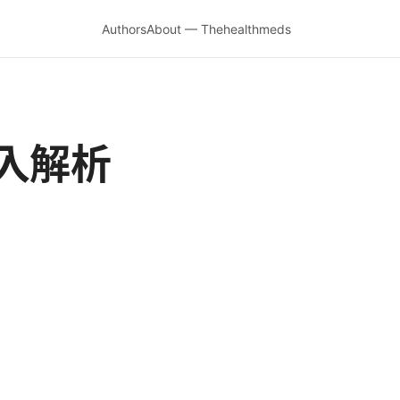
Authors
About — Thehealthmeds
入解析