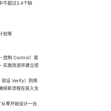
不超过3.4个缺
）
计划等
e、控制 Control）是
、实施改进并建立控
、验证 Verify）则用
确保新流程在投入生
像“从零开始设计一台