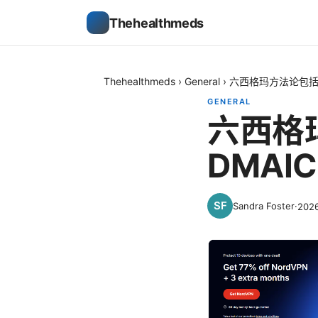
Thehealthmeds
Thehealthmeds
›
General
›
六西格玛方法论包括什
GENERAL
六西格
DMAI
Sandra Foster
·
202