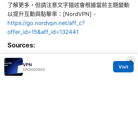
了解更多，但請注意文字描述會根據當前主題變動
以提升互動與點擊率：[NordVPN] -
https://go.nordvpn.net/aff_c?
offer_id=15&aff_id=132441
Sources:
Nordvpn split tunneling not working heres
×
VPN
how to fix it
Visit
SPONSORED
2026年中国大陆vpn推荐：安全稳定翻墙指南与最
佳选择与相关关键词
故宮 南 院 門票 時間 預約 攻略 2026：一文搞懂
參觀資訊與省錢技巧
国外用什么下載軟體：全面
比較與選購指南
2026年在中國如何有效翻牆？最全教程和VPN推