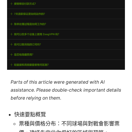
Parts of this article were generated with AI
assistance. Please double-check important details
before relying on them.
快速要點概覽
票種與價格分布：不同球場與對戰會影響票