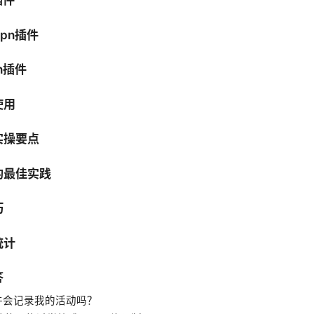
pn插件
n插件
使用
实操要点
的最佳实践
巧
统计
答
N插件会记录我的活动吗？