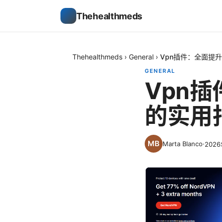
Thehealthmeds
Thehealthmeds
›
General
›
Vpn插件：全面提
GENERAL
Vpn
的实用
Marta Blanco
·
202