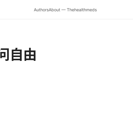
Authors
About — Thehealthmeds
问自由