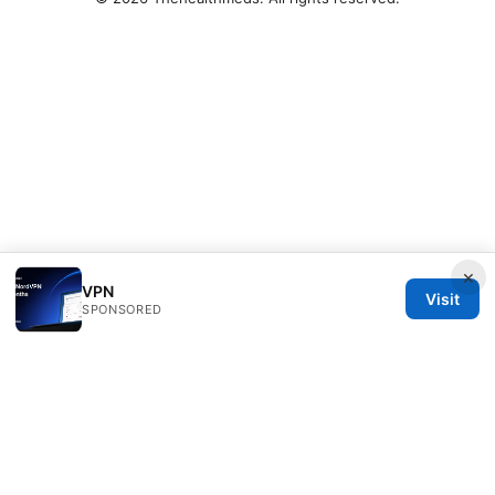
×
VPN
Visit
SPONSORED
Thehealthmeds Network LLC
Herengracht 444
Amsterdam, North Holland, 1012 JS
NL
info@thehealthmeds.com