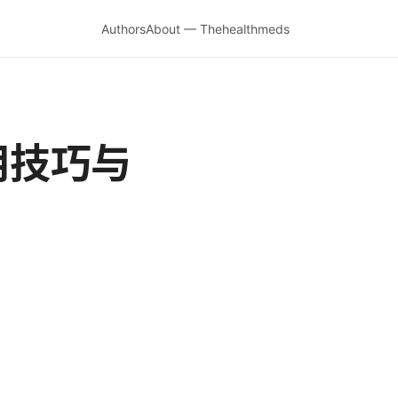
Authors
About — Thehealthmeds
用技巧与