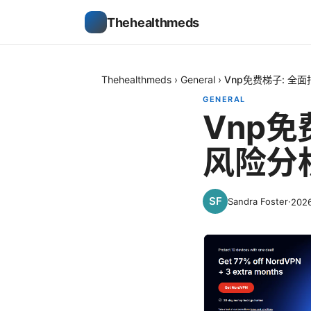
Thehealthmeds
Thehealthmeds
›
General
›
Vnp免费梯子: 全
GENERAL
Vnp
风险分
Sandra Foster
·
202