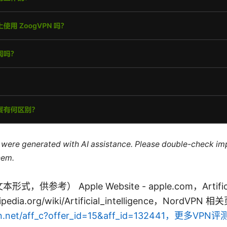
le were generated with AI assistance. Please double-check im
hem.
参考） Apple Website - apple.com，Artificial 
kipedia.org/wiki/Artificial_intelligence，NordVPN 相
dvpn.net/aff_c?offer_id=15&aff_id=132441，更