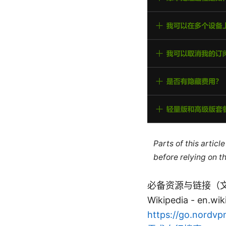
Parts of this artic
before relying on t
必备资源与链接（文本形式，供
Wikipedia - en.wi
https://go.nor