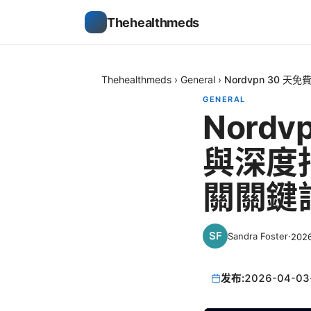
Thehealthmeds
Thehealthmeds
›
General
›
Nordvpn 30
GENERAL
Nord
與深度指
關關鍵
Sandra Foster
·
202
发布:
2026-04-03