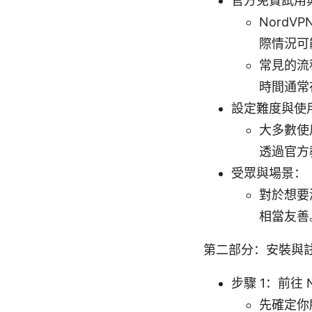
官方免費試用
Nord
際情況可
常見的流
時間通常
設定難度與使
大多數使
透過官方
受眾與場景：
對於想要
相當友善
第二部分：安裝與
步驟 1：前往
先確定你