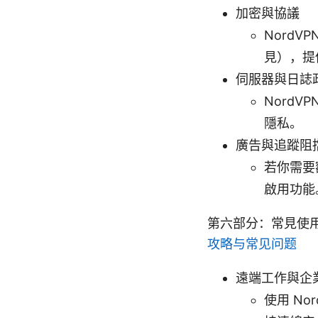
加密與協議
NordVP
見），提
伺服器與日誌
Nord
隱私。
廣告與追蹤阻
若你需要
啟用功能
第六部分：常見使
攻略与常见问题
遠端工作與企
使用 No