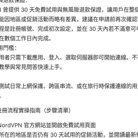
與退款保證：
VPN 曾提供 30 天免費試用與無風險退款保證，讓用戶在
能因地區或促銷活動而略有差異，建議在申請前再次確認
程是註冊帳號、完成初次設定，並在 30 天內若不滿意
在數個工作日內完成。
用門檻：
用者只需下載應用、登入、選取伺服器即可開始連線。不
教學與常見問答快速上手。
測試日常上網保護、跨區串流、或在旅行時保護連線的用戶
。
註冊流程實操指南（步驟清單）
 NordVPN 官方網站並開啟免費試用頁面
所在的地區是否仍有 30 天試用的促銷活動，並閱讀最新