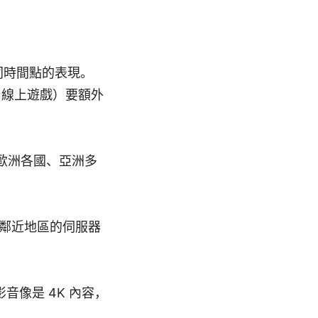
錄不同時間點的表現。
、線上遊戲）要額外
、歐洲各國、亞洲多
鄰近地區的伺服器
音像是 4K 內容，