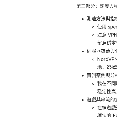
第三部分：速度與
測速方法與指
使用 sp
注意 V
留意穩定
伺服器覆蓋與
Nord
地。選擇
實測案例與分
我在不同
穩定性高
遊戲與串流的
在線遊戲
穩定的下