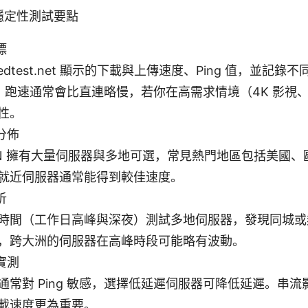
穩定性測試要點
標
eedtest.net 顯示的下載與上傳速度、Ping 值，並記
PN 跑速通常會比直連略慢，若你在高需求情境（4K 影視
性。
分佈
VPN 擁有大量伺服器與多地可選，常見熱門地區包括美國
就近伺服器通常能得到較佳速度。
析
時間（工作日高峰與深夜）測試多地伺服器，發現同城或
，跨大洲的伺服器在高峰時段可能略有波動。
實測
通常對 Ping 敏感，選擇低延遲伺服器可降低延遲。串流影
載速度更為重要。