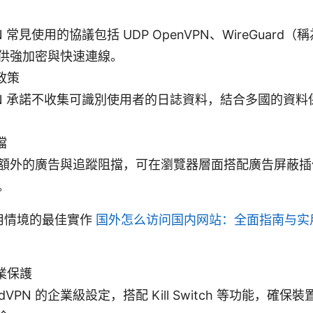
N 常見使用的協議包括 UDP OpenVPN、WireGuard（稱為
供強加密與快速連線。
政策
VPN 承諾不收集可識別使用者的日誌資料，結合多國的資
擋
額外的廣告與追蹤阻擋，可在瀏覽器層面搭配廣告屏蔽插件
。
用情境的最佳實作
国外怎么访问国内网站：全面指南与实用
業保護
rdVPN 的企業級設定，搭配 Kill Switch 等功能，確