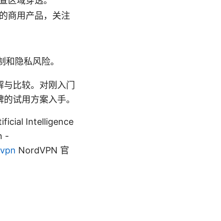
查区域穿透。
的商用产品，关注
制和隐私风险。
解与比较。对刚入门
碑的试用方案入手。
ial Intelligence
n -
/vpn
NordVPN 官