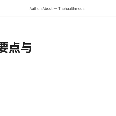
Authors
About — Thehealthmeds
要点与