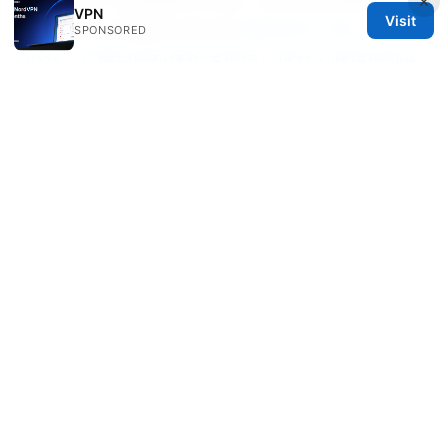
紫气云vpn 使用指南与评测：如何在全球保护隐
×
VPN
Visit
私、提升上网自由与安全性
翻墙软件下载：
SPONSORED
VPN、代理与隐私保护全指南，提升上网自由的实
用方案
好用vpn：最全指南与评测，帮助你选择合适的
VPN服务
Windowsでvpn接続を確実に検出・確認する方法
とトラブル
© 2026 Thehealthmeds. All rights reserved.
Thehealthmeds Network LLC