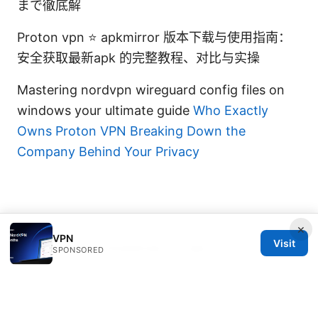
まで徹底解
Proton vpn ⭐ apkmirror 版本下载与使用指南：
安全获取最新apk 的完整教程、对比与实操
Mastering nordvpn wireguard config files on
windows your ultimate guide
Who Exactly
Owns Proton VPN Breaking Down the
Company Behind Your Privacy
×
VPN
Visit
© 2026 Thehealthmeds. All rights reserved.
SPONSORED
Thehealthmeds Network LLC
Herengracht 444