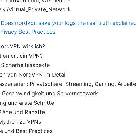
ordvpn.com, Wikipedia -
iki/Virtual_Private_Network
s
Does nordvpn save your logs the real truth explained
Privacy Best Practices
NordVPN wirklich?
tioniert ein VPN?
 Sicherheitsaspekte
en von NordVPN im Detail
szenarien: Privatsphäre, Streaming, Gaming, Arbeit
, Geschwindigkeit und Servernetzwerk
ung und erste Schritte
Pläne und Rabatte
 Mythen zu VPNs
ke und Best Practices