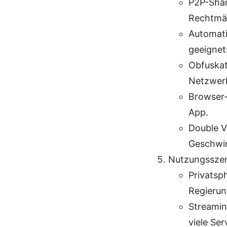
P2P-Shari
Rechtmäß
Automati
geeignet
Obfuskat
Netzwer
Browser-
App.
Double V
Geschwin
Nutzungsszen
Privatsp
Regierun
Streamin
viele Ser