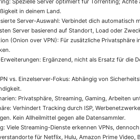
ng: Spezielle Server optimiert für Torrenting; Achte 
igkeit in deinem Land.
sierte Server-Auswahl: Verbindet dich automatisch 
sten Server basierend auf Standort, Load oder Zwec
ion (Onion over VPN): Für zusätzliche Privatsphäre in
ken.
Erweiterungen: Ergänzend, nicht als Ersatz für die 
PN vs. Einzelserver-Fokus: Abhängig von Sicherheits
digkeit.
arien: Privatsphäre, Streaming, Gaming, Arbeiten u
häre: Verhindert Tracking durch ISP, Werbenetzwer
gen. Kein Allheilmittel gegen alle Datensammler.
g: Viele Streaming-Dienste erkennen VPNs, dennoch 
verstandorte für Netflix, Hulu, Amazon Prime Video, B