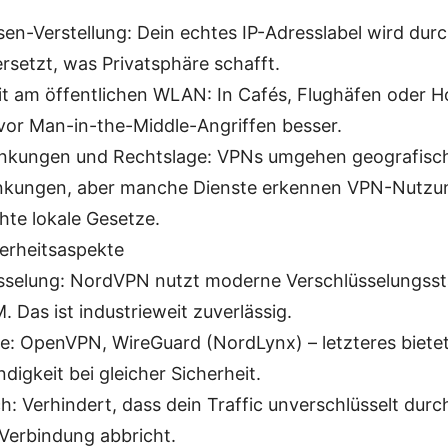
sen-Verstellung: Dein echtes IP-Adresslabel wird durc
ersetzt, was Privatsphäre schafft.
it am öffentlichen WLAN: In Cafés, Flughäfen oder Ho
vor Man-in-the-Middle-Angriffen besser.
nkungen und Rechtslage: VPNs umgehen geografisc
kungen, aber manche Dienste erkennen VPN-Nutzun
hte lokale Gesetze.
erheitsaspekte
sselung: NordVPN nutzt moderne Verschlüsselungss
 Das ist industrieweit zuverlässig.
le: OpenVPN, WireGuard (NordLynx) – letzteres bietet
igkeit bei gleicher Sicherheit.
ch: Verhindert, dass dein Traffic unverschlüsselt durc
Verbindung abbricht.