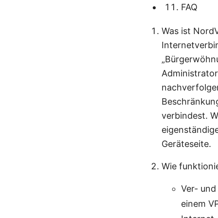
FAQ
Was ist NordV
Internetverbi
„Bürgerwöhnun
Administrator
nachverfolgen
Beschränkung
verbindest. W
eigenständige
Geräteseite.
Wie funktioni
Ver- und
einem VP