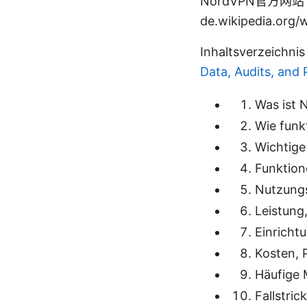
NordVPN官方网站 - n
de.wikipedia.org/w
Inhaltsverzeichni
Data, Audits, and 
Was ist 
Wie funk
Wichtige
Funktion
Nutzungs
Leistung
Einricht
Kosten, 
Häufige
Fallstric