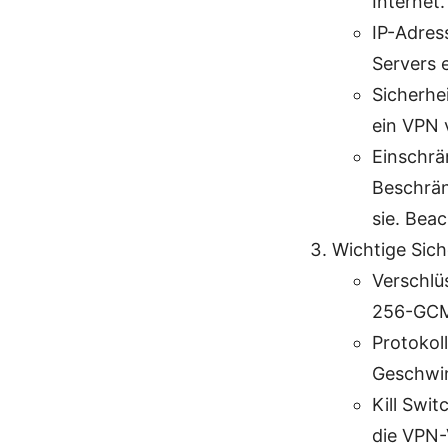
Internet.
IP-Adres
Servers 
Sicherhe
ein VPN 
Einschrä
Beschrän
sie. Beac
Wichtige Sich
Verschlü
256-GCM.
Protokol
Geschwind
Kill Swit
die VPN-