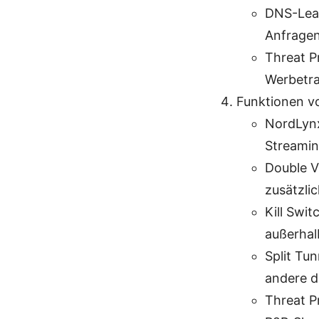
DNS-Leak
Anfragen 
Threat P
Werbetra
Funktionen v
NordLynx
Streamin
Double V
zusätzli
Kill Swi
außerhal
Split Tu
andere d
Threat P