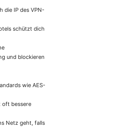
h die IP des VPN-
tels schützt dich
he
g und blockieren
tandards wie AES-
 oft bessere
hs Netz geht, falls