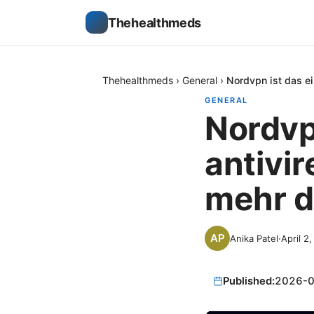
Thehealthmeds
Thehealthmeds
›
General
›
Nordvpn ist das e
GENERAL
Nordvp
antivi
mehr d
Anika Patel
·
April 2
Published:
2026-