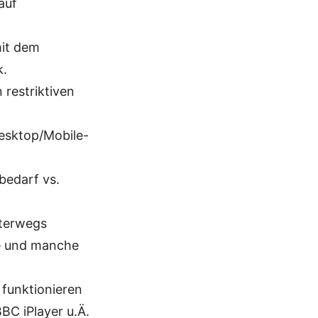
auf
mit dem
k.
 restriktiven
Desktop/Mobile-
bedarf vs.
nterwegs
ke und manche
funktionieren
BC iPlayer u.Ä.