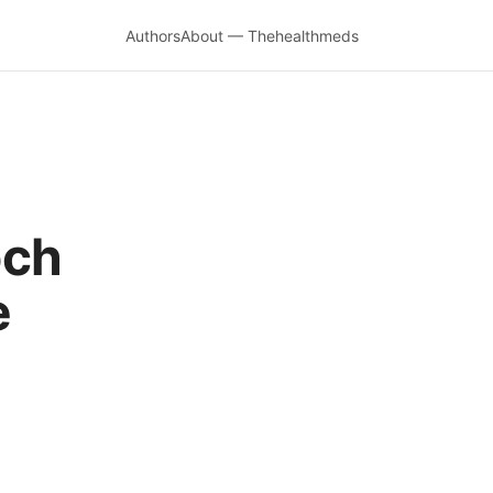
Authors
About — Thehealthmeds
och
e