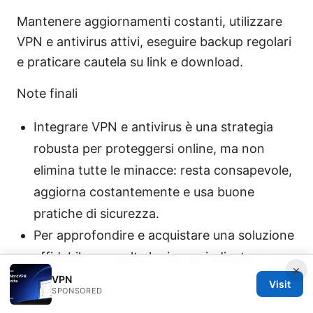
Mantenere aggiornamenti costanti, utilizzare
VPN e antivirus attivi, eseguire backup regolari
e praticare cautela su link e download.
Note finali
Integrare VPN e antivirus è una strategia
robusta per proteggersi online, ma non
elimina tutte le minacce: resta consapevole,
aggiorna costantemente e usa buone
pratiche di sicurezza.
Per approfondire e acquistare una soluzione
affidabile, consulta le risorse indicate e
×
confronta le opzioni disponibili sul mercato.
VPN
Visit
SPONSORED
Se vuoi un punto di partenza con un'offerta