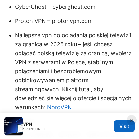
CyberGhost – cyberghost.com
Proton VPN – protonvpn.com
Najlepsze vpn do ogladania polskiej telewizji
za granica w 2026 roku – jeśli chcesz
oglądać polską telewizję za granicą, wybierz
VPN z serwerami w Polsce, stabilnymi
połączeniami i bezproblemowym
odblokowywaniem platform
streamingowych. Kliknij tutaj, aby
dowiedzieć się więcej o ofercie i specjalnych
warunkach:
NordVPN
×
Sources:
VPN
Visit
SPONSORED
牧牛vpn 完整指南：如何选择、设置与优化你的