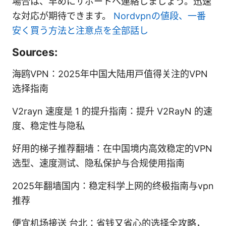
場合は、早めにサポートへ連絡しましょう。迅速
な対応が期待できます。
Nordvpnの値段、一番
安く買う方法と注意点を全部話し
Sources:
海鸥VPN：2025年中国大陆用户值得关注的VPN
选择指南
V2rayn 速度是 1 的提升指南：提升 V2RayN 的速
度、稳定性与隐私
好用的梯子推荐翻墙：在中国境内高效稳定的VPN
选型、速度测试、隐私保护与合规使用指南
2025年翻墙国内：稳定科学上网的终极指南与vpn
推荐
便宜机场接送 台北：省钱又省心的选择全攻略，