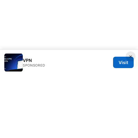
×
VPN
Visit
SPONSORED
Thehealthmeds Network LLC
Herengracht 444
Amsterdam, North Holland, 1012 JS
NL
info@thehealthmeds.com
+31 20 3454905
About
Privacy Policy
Terms of Use