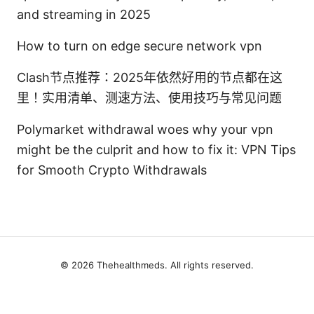
and streaming in 2025
How to turn on edge secure network vpn
Clash节点推荐：2025年依然好用的节点都在这
里！实用清单、测速方法、使用技巧与常见问题
Polymarket withdrawal woes why your vpn
might be the culprit and how to fix it: VPN Tips
for Smooth Crypto Withdrawals
© 2026 Thehealthmeds. All rights reserved.