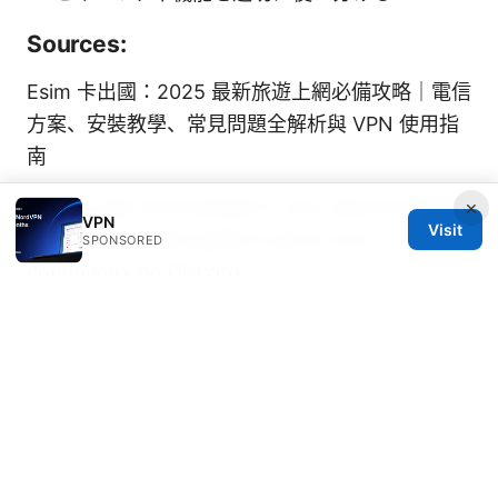
Sources:
Esim 卡出國：2025 最新旅遊上網必備攻略｜電信
方案、安裝教學、常見問題全解析與 VPN 使用指
南
How to get more people in your discord server
×
VPN
Visit
a comprehensive guide to grow your
SPONSORED
community on Discord
Does nordvpn block youtube ads the real truth
in 2026
Nordvpnでnetflixの日本版を視聴する方
法：見れない時の対策と完全ガイド
Youtube关闭广告：YouTube Premium、广告拦
截、以及VPN在隐私与观看体验中的作用与风险对