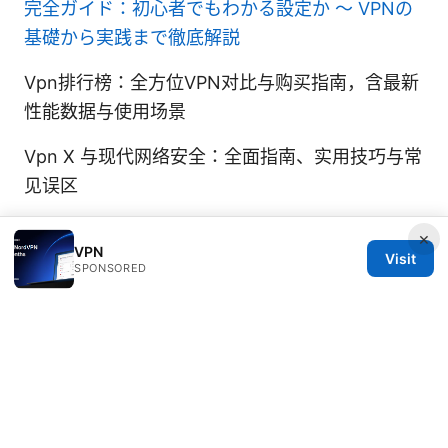
完全ガイド：初心者でもわかる設定か 〜 VPNの
基礎から実践まで徹底解説
Vpn排行榜：全方位VPN对比与购买指南，含最新
性能数据与使用场景
Vpn X 与现代网络安全：全面指南、实用技巧与常
见误区
×
VPN
Visit
SPONSORED
© 2026 Thehealthmeds. All rights reserved.
Thehealthmeds Network LLC
Herengracht 444
Amsterdam, North Holland, 1012 JS