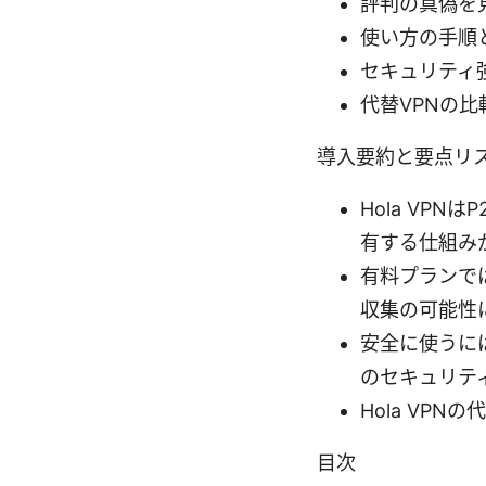
評判の真偽を
使い方の手順と
セキュリティ
代替VPNの
導入要約と要点リ
Hola VP
有する仕組み
有料プランで
収集の可能性
安全に使うに
のセキュリテ
Hola VP
目次