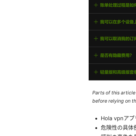
Parts of this artic
before relying on t
Hola vp
危険性の具体